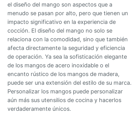
el diseño del mango son aspectos que a
1. Mangos de Acero Inoxidable
menudo se pasan por alto, pero que tienen un
Personalizados para Utensilios de
impacto significativo en la experiencia de
Cocina
cocción. El diseño del mango no solo se
A. Mangos de Acero Inoxidable
relaciona con la comodidad, sino que también
de Una Sola Pieza
afecta directamente la seguridad y eficiencia
B. Mangos de Acero Inoxidable
de operación. Ya sea la sofisticación elegante
Estereoscópicos
de los mangos de acero inoxidable o el
2. Mangos de Madera
encanto rústico de los mangos de madera,
Personalizados para Utensilios de
puede ser una extensión del estilo de su marca.
Cocina
Personalizar los mangos puede personalizar
3. Mangos de Plástico
aún más sus utensilios de cocina y hacerlos
Personalizados para Utensilios de
verdaderamente únicos.
Cocina
4. Mangos de Estilos de Marca
Personalizados para Utensilios de
Cocina