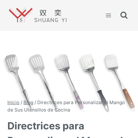
Saltar
al
contenido
Inicio
/
Blog
/
Directrices para Personalizar el Mango
de Sus Utensilios de Cocina
Directrices para