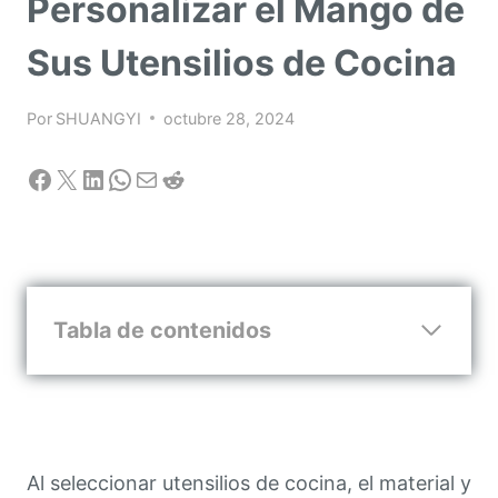
Personalizar el Mango de
Sus Utensilios de Cocina
Por
SHUANGYI
octubre 28, 2024
Facebook
X
LinkedIn
WhatsApp
Correo electrónico
Reddit
Tabla de contenidos
Los Materiales Comunes para Mangos de
Utensilios de Cocina
Mangos de Utensilios de Cocina
Personalizados, Crea Su Marca de Cocina
Al seleccionar utensilios de cocina, el material y
Única